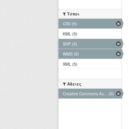
Τύποι
CSV (5)
KML (5)
SHP (5)
WMS (5)
XML (5)
Άδειες
Creative Commons Αν... (5)