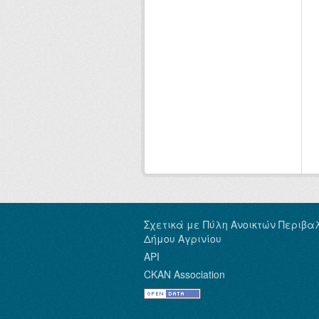
Σχετικά με Πύλη Ανοικτών Περιβα
Δήμου Αγρινίου
API
CKAN Association