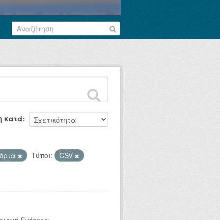
η κατά
 όρια
Τύποι:
CSV