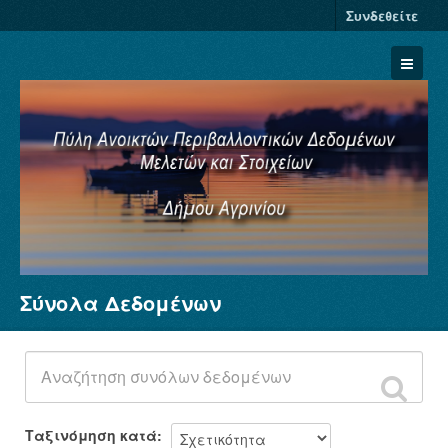
Συνδεθείτε
Σύνολα Δεδομένων
Σύνολα Δεδομένων
Φορείς
Ομάδες
Σχετικά
Ταξινόμηση κατά