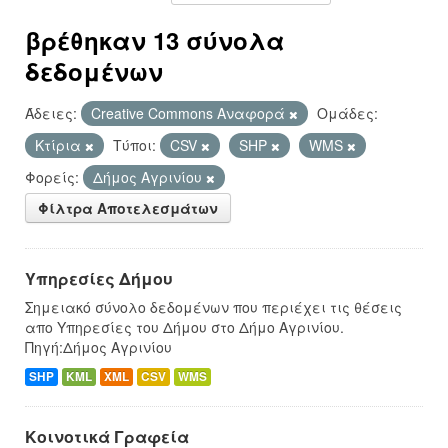
βρέθηκαν 13 σύνολα
δεδομένων
Άδειες:
Creative Commons Αναφορά
Ομάδες:
Κτίρια
Τύποι:
CSV
SHP
WMS
Φορείς:
Δήμος Αγρινίου
Φίλτρα Αποτελεσμάτων
Υπηρεσίες Δήμου
Σημειακό σύνολο δεδομένων που περιέχει τις θέσεις
απο Υπηρεσίες του Δήμου στο Δήμο Αγρινίου.
Πηγή:Δήμος Αγρινίου
SHP
KML
XML
CSV
WMS
Κοινοτικά Γραφεία