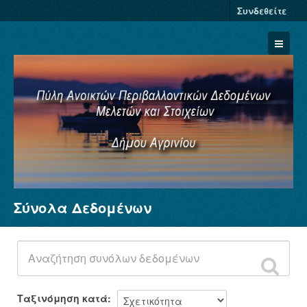
Συνδεθείτε
Σύνολα Δεδομένων
Σύνολα Δεδομένων
Φορείς
Ομάδες
Σχετικά
Ταξινόμηση κατά