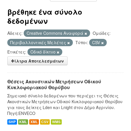
βρέθηκε ένα σύνολο
δεδομένων
Άδειες:
Creative Commons Αναφορά
Ομάδες:
Περιβαλλοντικές Μελέτες
Τύποι:
CSV
Ετικέτες:
Οδικό δίκτυο
Φίλτρα Αποτελεσμάτων
Θέσεις Ακουστικών Μετρήσεων Οδικού
Κυκλοφοριακού Θορύβου
Σημειακό σύνολο δεδομένων που περιέχει τις Θέσεις
Ακουστικών Μετρήσεων Οδικού Κυκλοφοριακού Θορύβου
για τους δείκτες Lden και Lnight στον Δήμο Αγρινίου.
Πηγή:ENVECO
SHP
KML
XML
CSV
WMS