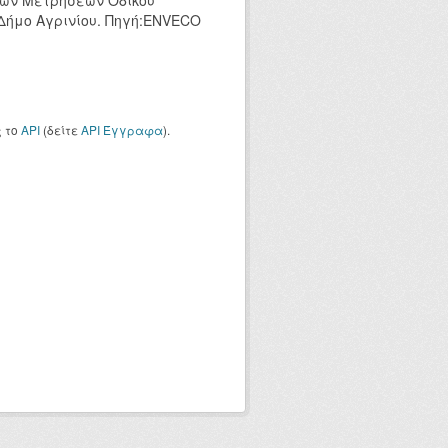
κών Μετρήσεων Οδικού
 Δήμο Αγρινίου. Πηγή:ENVECO
ς το
API
(δείτε
API Έγγραφα
).