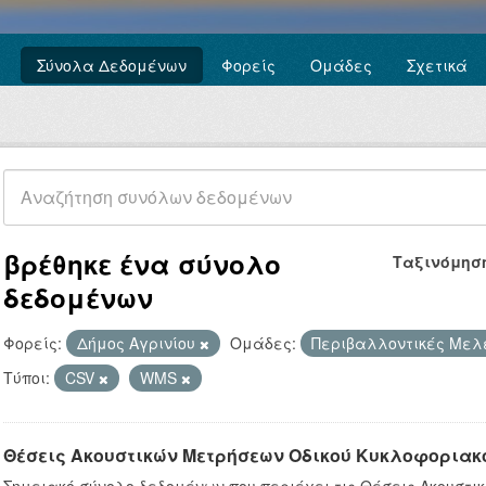
Σύνολα Δεδομένων
Φορείς
Ομάδες
Σχετικά
βρέθηκε ένα σύνολο
Ταξινόμησ
δεδομένων
Φορείς:
Δήμος Αγρινίου
Ομάδες:
Περιβαλλοντικές Με
Τύποι:
CSV
WMS
Θέσεις Ακουστικών Μετρήσεων Οδικού Κυκλοφοριακ