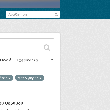
η κατά
λέτες
Μεταφορές
ού Θορύβου