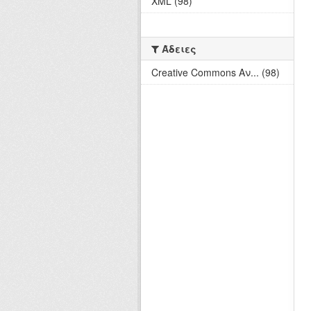
XML (98)
Άδειες
Creative Commons Αν... (98)