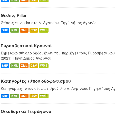
Θέσεις Pillar
Θέσεις των pillar στο Δ. Αγρινίου. Πηγή:Δήμος Αγρινίου
SHP
KML
XML
CSV
WMS
Πυροσβεστικοί Κρουνοί
Σημειακό σύνολο δεδομένων που περιέχει τους Πυροσβεστικούς
(2021). Πηγή:Δήμος Αγρινίου
SHP
KML
XML
CSV
WMS
Κατηγορίες τύπου οδοφωτισμού
Κατηγορίες τύπου οδοφωτισμού στο Δ. Αγρινίου. Πηγή:Δήμος Α
SHP
KML
XML
CSV
WMS
Οικοδομικά Τετράγωνα