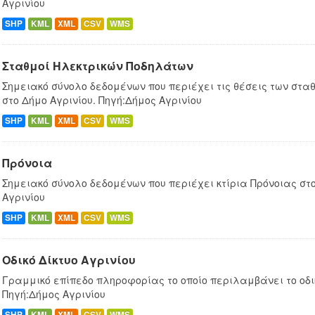
Αγρινίου
SHP
KML
XML
CSV
WMS
Σταθμοί Ηλεκτρικών Ποδηλάτων
Σημειακό σύνολο δεδομένων που περιέχει τις θέσεις των στ
στο Δήμο Αγρινίου. Πηγή:Δήμος Αγρινίου
SHP
KML
XML
CSV
WMS
Πρόνοια
Σημειακό σύνολο δεδομένων που περιέχει κτίρια Πρόνοιας στο
Αγρινίου
SHP
KML
XML
CSV
WMS
Οδικό Δίκτυο Αγρινίου
Γραμμικό επίπεδο πληροφορίας το οποίο περιλαμβάνει το οδικ
Πηγή:Δήμος Αγρινίου
SHP
KML
XML
CSV
WMS