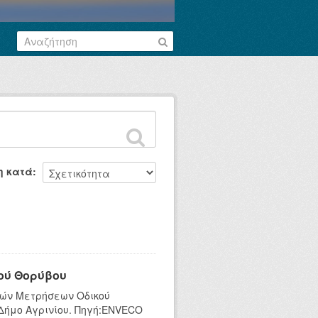
η κατά
ού Θορύβου
κών Μετρήσεων Οδικού
 Δήμο Αγρινίου. Πηγή:ENVECO