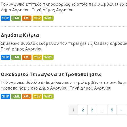
Πολυγωνικό επίπεδο πληροφορίας το οποίο περιλαμβάνει τα 
Δήμο Αγρινίου. Πηγή:Δήμος Αγρινίου
SHP
KML
XML
CSV
WMS
Δημόσια Κτίρια
Σημειακό σύνολο δεδομένων που περιέχει τις Θέσεις Δημόσιων
Πηγή:Δήμος Αγρινίου
SHP
KML
XML
CSV
WMS
Οικοδομικά Τετράγωνα με Τροποποίησεις
Πολυγωνικό σύνολο δεδομένων που περιλαμβάνει τα οικοδομ
τροποποιήσεις στο Δήμο Αγρινίου. Πηγή:Δήμος Αγρινίου
SHP
KML
XML
CSV
WMS
1
2
3
...
5
»