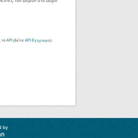
ρεσίες του Δήμου στο Δήμο
ς το
API
(δείτε
API Έγγραφα
).
d by