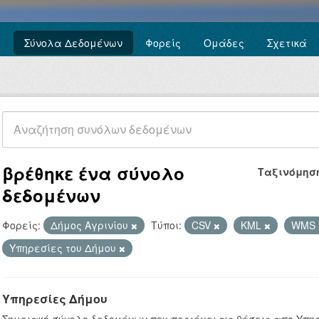
Σύνολα Δεδομένων
Φορείς
Ομάδες
Σχετικά
βρέθηκε ένα σύνολο
Ταξινόμησ
δεδομένων
Φορείς:
Δήμος Αγρινίου
Τύποι:
CSV
KML
WMS
Υπηρεσίες του Δήμου
Υπηρεσίες Δήμου