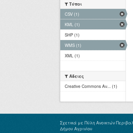
Τύποι
CSV (1)
KML (1)
SHP (1)
WMS (1)
XML (1)
Άδειες
Creative Commons Αν... (1)
Σχετικά με Πύλη Ανοικτών Περιβα
Δήμου Αγρινίου