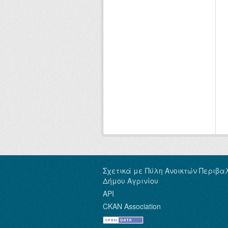
Σχετικά με Πύλη Ανοικτών Περιβα
Δήμου Αγρινίου
API
CKAN Association