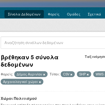
Σύνολα Δεδομένων
Φορείς
Ομάδες
Σχετικά
βρέθηκαν 5 σύνολα
Ταξινόμησ
δεδομένων
Φορείς:
Δήμος Αγρινίου
Τύποι:
CSV
SHP
WMS
Αρχαιολογικοί χώροι
Χώροι Πολιτισμού