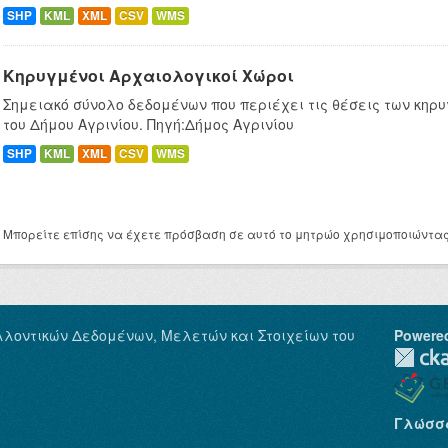
SHP
KML
XML
CSV
WMS
Κηρυγμένοι Αρχαιολογικοί Χώροι
Σημειακό σύνολο δεδομένων που περιέχει τις θέσεις των κη
του Δήμου Αγρινίου. Πηγή:Δήμος Αγρινίου
SHP
KML
XML
CSV
WMS
Μπορείτε επίσης να έχετε πρόσβαση σε αυτό το μητρώο χρησιμοποιώντα
λλοντικών Δεδομένων, Μελετών και Στοιχείων του
Powere
Γλώσσ