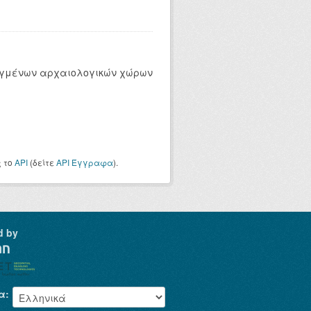
ρυγμένων αρχαιολογικών χώρων
ς το
API
(δείτε
API Έγγραφα
).
d by
α