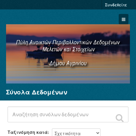
Συνδεθείτε
Σύνολα Δεδομένων
Σύνολα Δεδομένων
Φορείς
Ομάδες
Σχετικά
Ταξινόμηση κατά