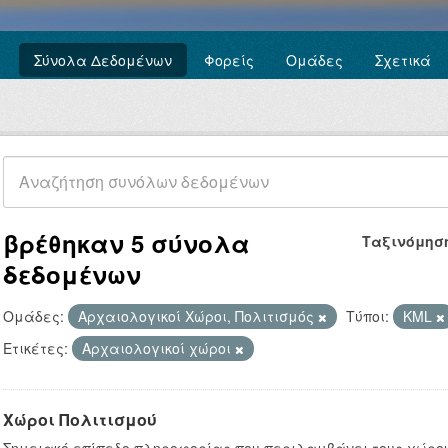
Σύνολα Δεδομένων
Φορείς
Ομάδες
Σχετικά
βρέθηκαν 5 σύνολα
Ταξινόμησ
δεδομένων
Ομάδες:
Αρχαιολογικοί Χώροι, Πολιτισμός
Τύποι:
KML
Ετικέτες:
Αρχαιολογικοί χώροι
Χώροι Πολιτισμού