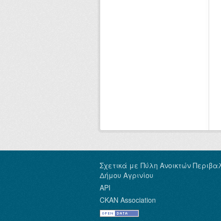
Σχετικά με Πύλη Ανοικτών Περιβα
Δήμου Αγρινίου
API
CKAN Association