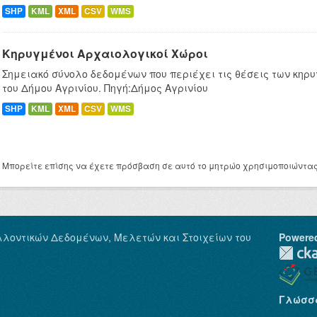
SHP
KML
XML
CSV
WMS
Κηρυγμένοι Αρχαιολογικοί Χώροι
Σημειακό σύνολο δεδομένων που περιέχει τις θέσεις των κη
του Δήμου Αγρινίου. Πηγή:Δήμος Αγρινίου
SHP
KML
XML
CSV
WMS
Μπορείτε επίσης να έχετε πρόσβαση σε αυτό το μητρώο χρησιμοποιώντα
λλοντικών Δεδομένων, Μελετών και Στοιχείων του
Powere
Γλώσσ