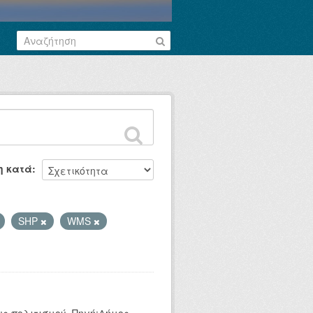
η κατά
SHP
WMS