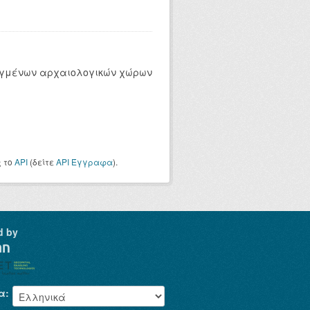
ρυγμένων αρχαιολογικών χώρων
ς το
API
(δείτε
API Έγγραφα
).
d by
α