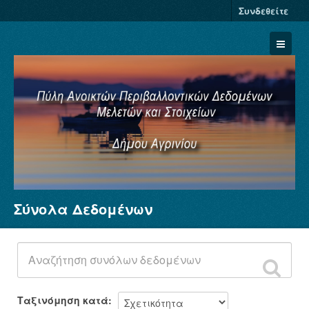
Συνδεθείτε
Σύνολα Δεδομένων
Σύνολα Δεδομένων
Φορείς
Ομάδες
Σχετικά
Ταξινόμηση κατά