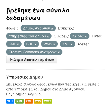
βρέθηκε ένα σύνολο
δεδομένων
Φορείς:
Δήμος Αγρινίου
Ετικέτες:
Υπηρεσίες του Δήμου
Ομάδες:
Κτίρια
Τύποι:
KML
SHP
WMS
XML
Άδειες:
Creative Commons Αναφορά
Φίλτρα Αποτελεσμάτων
Υπηρεσίες Δήμου
Σημειακό σύνολο δεδομένων που περιέχει τις θέσεις
απο Υπηρεσίες του Δήμου στο Δήμο Αγρινίου.
Πηγή:Δήμος Αγρινίου
SHP
KML
XML
CSV
WMS