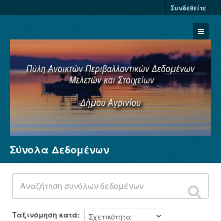
Συνδεθείτε
Σύνολα Δεδομένων
Σύνολα Δεδομένων
Φορείς
Ομάδες
Σχετικά
Ταξινόμηση κατά