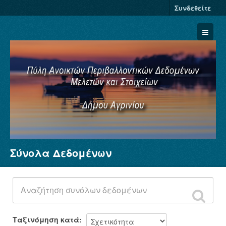
Συνδεθείτε
Σύνολα Δεδομένων
Σύνολα Δεδομένων
Φορείς
Ομάδες
Σχετικά
Ταξινόμηση κατά