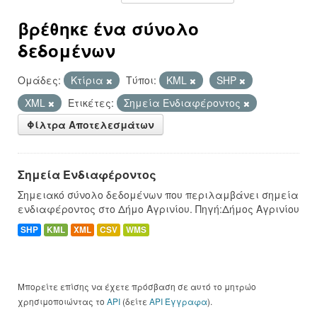
βρέθηκε ένα σύνολο
δεδομένων
Ομάδες:
Κτίρια
Τύποι:
KML
SHP
XML
Ετικέτες:
Σημεία Ενδιαφέροντος
Φίλτρα Αποτελεσμάτων
Σημεία Ενδιαφέροντος
Σημειακό σύνολο δεδομένων που περιλαμβάνει σημεία
ενδιαφέροντος στο Δήμο Αγρινίου. Πηγή:Δήμος Αγρινίου
SHP
KML
XML
CSV
WMS
Μπορείτε επίσης να έχετε πρόσβαση σε αυτό το μητρώο
χρησιμοποιώντας το
API
(δείτε
API Έγγραφα
).