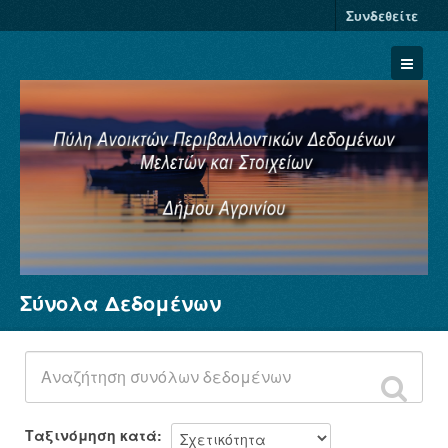
Συνδεθείτε
Σύνολα Δεδομένων
Σύνολα Δεδομένων
Φορείς
Ομάδες
Σχετικά
Ταξινόμηση κατά