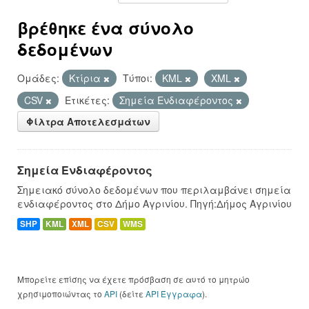
βρέθηκε ένα σύνολο
δεδομένων
Ομάδες:
Κτίρια
Τύποι:
KML
XML
CSV
Ετικέτες:
Σημεία Ενδιαφέροντος
Φίλτρα Αποτελεσμάτων
Σημεία Ενδιαφέροντος
Σημειακό σύνολο δεδομένων που περιλαμβάνει σημεία
ενδιαφέροντος στο Δήμο Αγρινίου. Πηγή:Δήμος Αγρινίου
SHP
KML
XML
CSV
WMS
Μπορείτε επίσης να έχετε πρόσβαση σε αυτό το μητρώο
χρησιμοποιώντας το
API
(δείτε
API Έγγραφα
).