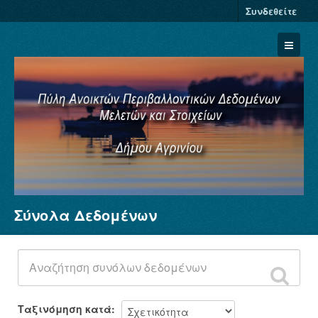
Συνδεθείτε
Σύνολα Δεδομένων
Σύνολα Δεδομένων
Φορείς
Ομάδες
Σχετικά
Ταξινόμηση κατά