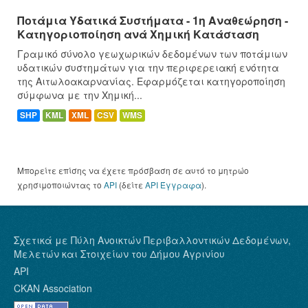
Ποτάμια Υδατικά Συστήματα - 1η Αναθεώρηση -
Κατηγοριοποίηση ανά Χημική Κατάσταση
Γραμικό σύνολο γεωχωρικών δεδομένων των ποτάμιων
υδατικών συστημάτων για την περιφερειακή ενότητα
της Αιτωλοακαρνανίας. Εφαρμόζεται κατηγοροποίηση
σύμφωνα με την Χημική...
SHP
KML
XML
CSV
WMS
Μπορείτε επίσης να έχετε πρόσβαση σε αυτό το μητρώο
χρησιμοποιώντας το
API
(δείτε
API Έγγραφα
).
Σχετικά με Πύλη Ανοικτών Περιβαλλοντικών Δεδομένων,
Μελετών και Στοιχείων του Δήμου Αγρινίου
API
CKAN Association