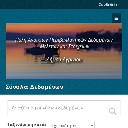
Συνδεθείτε
Σύνολα Δεδομένων
Σύνολα Δεδομένων
Φορείς
Ομάδες
Σχετικά
Ταξινόμηση κατά