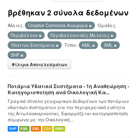
βρέθηκαν 2 σύνολα δεδομένων
Άδειες:
Creative Commons Αναφορά
Ομάδες:
Περιβάλλον
Περιβαλλοντικές Μελέτες
Υδάτινα Συστήματα
Τύποι:
KML
XML
SHP
Φίλτρα Αποτελεσμάτων
Ποτάμια Υδατικά Συστήματα - 1η Αναθεώρηση -
Κατηγοριοποίηση ανά Οικολογική Κα...
Γραμικό σύνολο γεωχωρικών δεδομένων των ποτάμιων
υδατικών συστημάτων για την περιφερειακή ενότητα
της Αιτωλοακαρνανίας. Εφαρμόζεται κατηγοροποίηση
σύμφωνα με την Οικολογική...
SHP
KML
XML
CSV
WMS