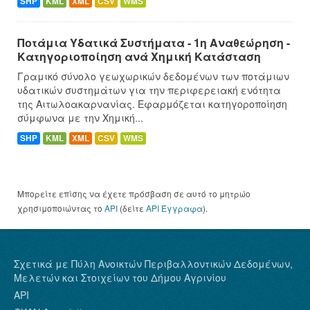
SHP
KML
XML
CSV
WMS
Ποτάμια Υδατικά Συστήματα - 1η Αναθεώρηση -
Κατηγοριοποίηση ανά Χημική Κατάσταση
Γραμικό σύνολο γεωχωρικών δεδομένων των ποτάμιων
υδατικών συστημάτων για την περιφερειακή ενότητα
της Αιτωλοακαρνανίας. Εφαρμόζεται κατηγοροποίηση
σύμφωνα με την Χημική...
SHP
KML
XML
CSV
WMS
Μπορείτε επίσης να έχετε πρόσβαση σε αυτό το μητρώο
χρησιμοποιώντας το
API
(δείτε
API Έγγραφα
).
Σχετικά με Πύλη Ανοικτών Περιβαλλοντικών Δεδομένων,
Μελετών και Στοιχείων του Δήμου Αγρινίου
API