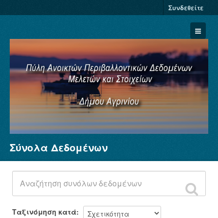
Συνδεθείτε
Σύνολα Δεδομένων
Σύνολα Δεδομένων
Φορείς
Ομάδες
Σχετικά
Ταξινόμηση κατά