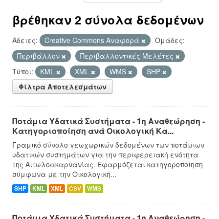
βρέθηκαν 2 σύνολα δεδομένων
Άδειες:
Creative Commons Αναφορά
Ομάδες:
Περιβάλλον
Περιβαλλοντικές Μελέτες
Τύποι:
KML
XML
WMS
SHP
Φίλτρα Αποτελεσμάτων
Ποτάμια Υδατικά Συστήματα - 1η Αναθεώρηση -
Κατηγοριοποίηση ανά Οικολογική Κα...
Γραμικό σύνολο γεωχωρικών δεδομένων των ποτάμιων
υδατικών συστημάτων για την περιφερειακή ενότητα
της Αιτωλοακαρνανίας. Εφαρμόζεται κατηγοροποίηση
σύμφωνα με την Οικολογική...
SHP
KML
XML
CSV
WMS
Ποτάμια Υδατικά Συστήματα - 1η Αναθεώρηση -