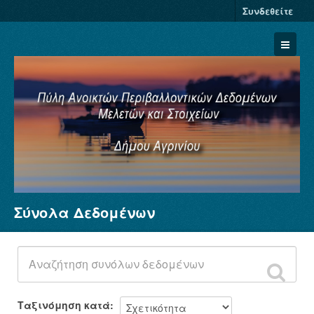
Συνδεθείτε
Σύνολα Δεδομένων
Σύνολα Δεδομένων
Φορείς
Ομάδες
Σχετικά
Ταξινόμηση κατά