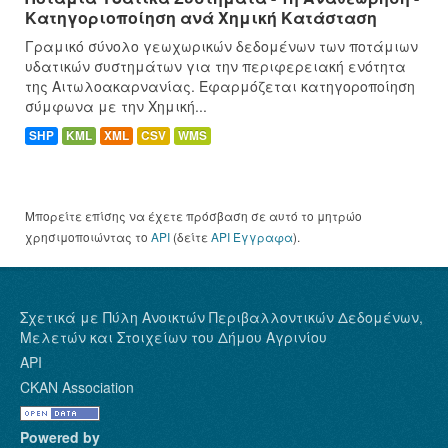
Κατηγοριοποίηση ανά Χημική Κατάσταση
Γραμικό σύνολο γεωχωρικών δεδομένων των ποτάμιων
υδατικών συστημάτων για την περιφερειακή ενότητα
της Αιτωλοακαρνανίας. Εφαρμόζεται κατηγοροποίηση
σύμφωνα με την Χημική...
SHP
KML
XML
CSV
WMS
Μπορείτε επίσης να έχετε πρόσβαση σε αυτό το μητρώο
χρησιμοποιώντας το
API
(δείτε
API Έγγραφα
).
Σχετικά με Πύλη Ανοικτών Περιβαλλοντικών Δεδομένων,
Μελετών και Στοιχείων του Δήμου Αγρινίου
API
CKAN Association
Powered by