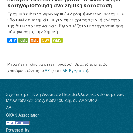
Κατηγοριοποίηση ανά Χημική Κατάσταση
Γραμικό σύνολο γεωχωρικών δεδομένων των ποτάμιων
υδατικών συστημάτων για την περιφερειακή ενότητα
της Αιτωλοακαρνανίας. Εφαρμόζεται κατηγοροποίηση
σύμφωνα με την Χημική...
SHP
KML
XML
CSV
WMS
Μπορείτε επίσης να έχετε πρόσβαση σε αυτό το μητρώο
χρησιμοποιώντας το
API
(δείτε
API Έγγραφα
).
Σχετικά με Πύλη Ανοικτών Περιβαλλοντικών Δεδομένων,
Μελετών και Στοιχείων του Δήμου Αγρινίου
API
CKAN Association
Powered by