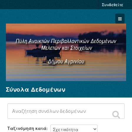
Συνδεθείτε
Σύνολα Δεδομένων
Σύνολα Δεδομένων
Φορείς
Ομάδες
Σχετικά
Ταξινόμηση κατά