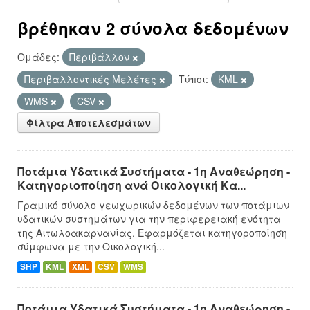
βρέθηκαν 2 σύνολα δεδομένων
Ομάδες:
Περιβάλλον
Περιβαλλοντικές Μελέτες
Τύποι:
KML
WMS
CSV
Φίλτρα Αποτελεσμάτων
Ποτάμια Υδατικά Συστήματα - 1η Αναθεώρηση -
Κατηγοριοποίηση ανά Οικολογική Κα...
Γραμικό σύνολο γεωχωρικών δεδομένων των ποτάμιων
υδατικών συστημάτων για την περιφερειακή ενότητα
της Αιτωλοακαρνανίας. Εφαρμόζεται κατηγοροποίηση
σύμφωνα με την Οικολογική...
SHP
KML
XML
CSV
WMS
Ποτάμια Υδατικά Συστήματα - 1η Αναθεώρηση -