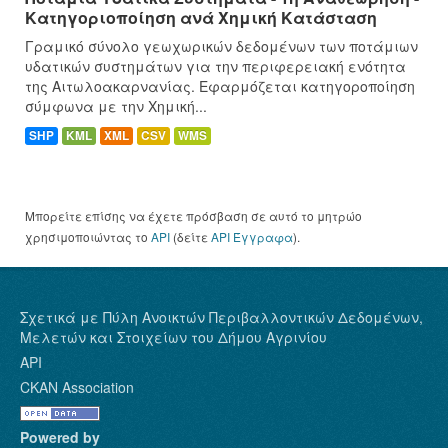
Κατηγοριοποίηση ανά Χημική Κατάσταση
Γραμικό σύνολο γεωχωρικών δεδομένων των ποτάμιων
υδατικών συστημάτων για την περιφερειακή ενότητα
της Αιτωλοακαρνανίας. Εφαρμόζεται κατηγοροποίηση
σύμφωνα με την Χημική...
SHP
KML
XML
CSV
WMS
Μπορείτε επίσης να έχετε πρόσβαση σε αυτό το μητρώο
χρησιμοποιώντας το
API
(δείτε
API Έγγραφα
).
Σχετικά με Πύλη Ανοικτών Περιβαλλοντικών Δεδομένων,
Μελετών και Στοιχείων του Δήμου Αγρινίου
API
CKAN Association
Powered by