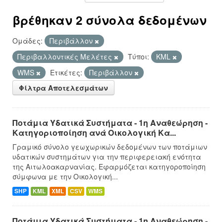
βρέθηκαν 2 σύνολα δεδομένων
Ομάδες:
Περιβάλλον
Περιβαλλοντικές Μελέτες
Τύποι:
KML
WMS
Ετικέτες:
Περιβάλλον
Φίλτρα Αποτελεσμάτων
Ποτάμια Υδατικά Συστήματα - 1η Αναθεώρηση -
Κατηγοριοποίηση ανά Οικολογική Κα...
Γραμικό σύνολο γεωχωρικών δεδομένων των ποτάμιων
υδατικών συστημάτων για την περιφερειακή ενότητα
της Αιτωλοακαρνανίας. Εφαρμόζεται κατηγοροποίηση
σύμφωνα με την Οικολογική...
SHP
KML
XML
CSV
WMS
Ποτάμια Υδατικά Συστήματα - 1η Αναθεώρηση -