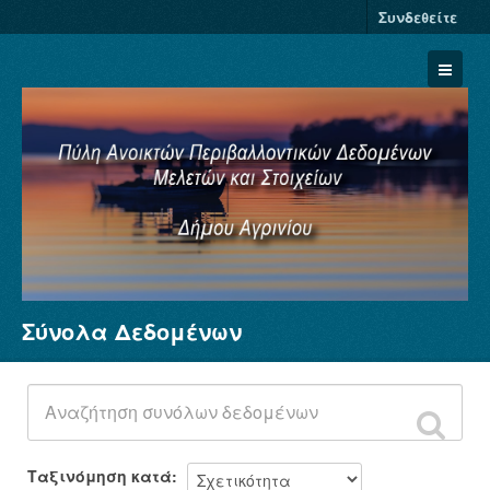
Συνδεθείτε
Σύνολα Δεδομένων
Σύνολα Δεδομένων
Φορείς
Ομάδες
Σχετικά
Ταξινόμηση κατά