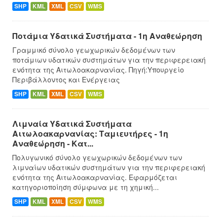
SHP
KML
XML
CSV
WMS
Ποτάμια Υδατικά Συστήματα - 1η Αναθεώρηση
Γραμμικό σύνολο γεωχωρικών δεδομένων των
ποτάμιων υδατικών συστημάτων για την περιφερειακή
ενότητα της Αιτωλοακαρνανίας. Πηγή:Υπουργείο
Περιβάλλοντος και Ενέργειας
SHP
KML
XML
CSV
WMS
Λιμναία Υδατικά Συστήματα
Αιτωλοακαρνανίας: Ταμιευτήρες - 1η
Αναθεώρηση - Κατ...
Πολυγωνικό σύνολο γεωχωρικών δεδομένων των
λιμναίων υδατικών συστημάτων για την περιφερειακή
ενότητα της Αιτωλοακαρνανίας. Εφαρμόζεται
κατηγοριοποίηση σύμφωνα με τη χημική...
SHP
KML
XML
CSV
WMS