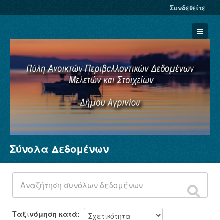
Συνδεθείτε
Σύνολα Δεδομένων
Σύνολα Δεδομένων
Φορείς
Ομάδες
Σχετικά
Ταξινόμηση κατά