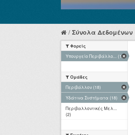
Σύνολα Δεδομένων
Φορείς
Υπουργείο Περιβάλλο... (18)
Ομάδες
Περιβάλλον (18)
Υδάτινα Συστήματα (18)
Περιβαλλοντικές Μελ...
(2)