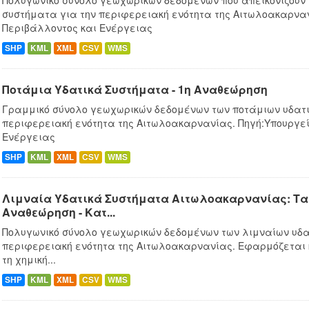
Πολυγωνικό σύνολο γεωχωρικών δεδομένων που απεικονίζουν
συστήματα για την περιφερειακή ενότητα της Αιτωλοακαρναν
Περιβάλλοντος και Ενέργειας
SHP
KML
XML
CSV
WMS
Ποτάμια Υδατικά Συστήματα - 1η Αναθεώρηση
Γραμμικό σύνολο γεωχωρικών δεδομένων των ποτάμιων υδατι
περιφερειακή ενότητα της Αιτωλοακαρνανίας. Πηγή:Υπουργεί
Ενέργειας
SHP
KML
XML
CSV
WMS
Λιμναία Υδατικά Συστήματα Αιτωλοακαρνανίας: Ταμ
Αναθεώρηση - Κατ...
Πολυγωνικό σύνολο γεωχωρικών δεδομένων των λιμναίων υδα
περιφερειακή ενότητα της Αιτωλοακαρνανίας. Εφαρμόζεται
τη χημική...
SHP
KML
XML
CSV
WMS