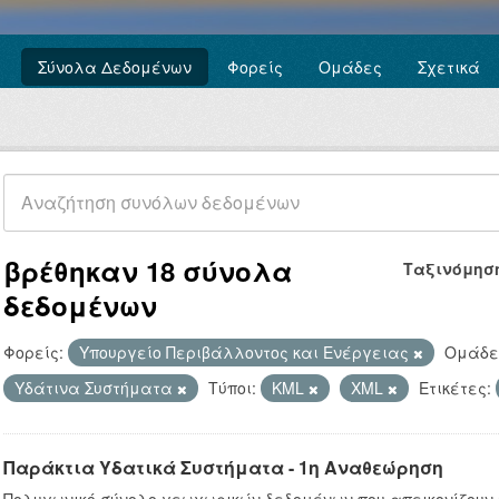
Σύνολα Δεδομένων
Φορείς
Ομάδες
Σχετικά
βρέθηκαν 18 σύνολα
Ταξινόμησ
δεδομένων
Φορείς:
Υπουργείο Περιβάλλοντος και Ενέργειας
Ομάδε
Υδάτινα Συστήματα
Τύποι:
KML
XML
Ετικέτες:
Παράκτια Υδατικά Συστήματα - 1η Αναθεώρηση