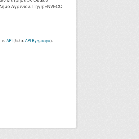
κών Μετρήσεων Οδικού
 Δήμο Αγρινίου. Πηγή:ENVECO
ς το
API
(δείτε
API Έγγραφα
).