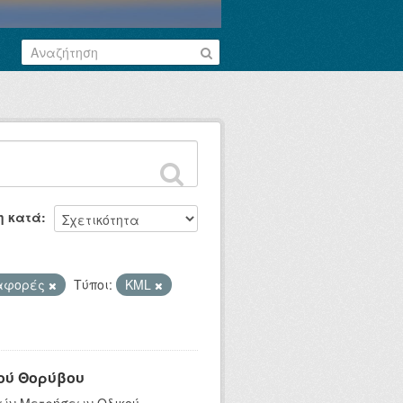
η κατά
αφορές
Τύποι:
KML
ού Θορύβου