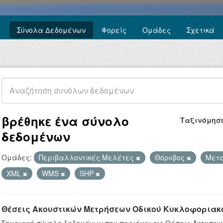
Σύνολα Δεδομένων
Φορείς
Ομάδες
Σχετικά
βρέθηκε ένα σύνολο
Ταξινόμησ
δεδομένων
Ομάδες:
Περιβαλλοντικές Μελέτες
Θόρυβος
Μετ
XML
WMS
SHP
Θέσεις Ακουστικών Μετρήσεων Οδικού Κυκλοφοριακ