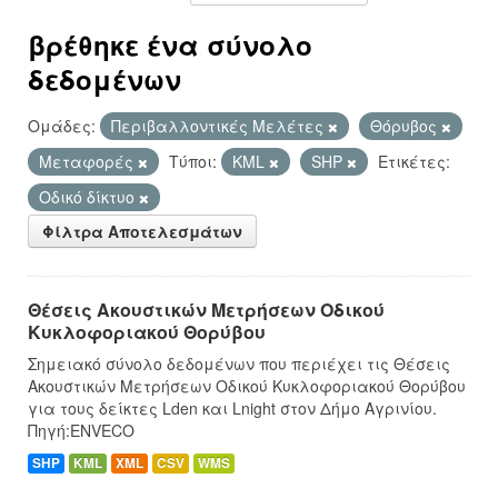
βρέθηκε ένα σύνολο
δεδομένων
Ομάδες:
Περιβαλλοντικές Μελέτες
Θόρυβος
Μεταφορές
Τύποι:
KML
SHP
Ετικέτες:
Οδικό δίκτυο
Φίλτρα Αποτελεσμάτων
Θέσεις Ακουστικών Μετρήσεων Οδικού
Κυκλοφοριακού Θορύβου
Σημειακό σύνολο δεδομένων που περιέχει τις Θέσεις
Ακουστικών Μετρήσεων Οδικού Κυκλοφοριακού Θορύβου
για τους δείκτες Lden και Lnight στον Δήμο Αγρινίου.
Πηγή:ENVECO
SHP
KML
XML
CSV
WMS