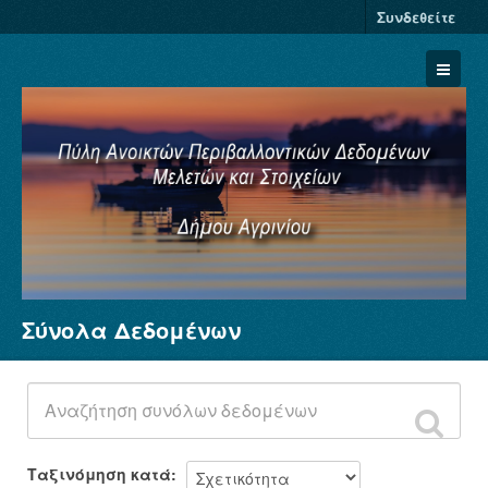
Συνδεθείτε
Σύνολα Δεδομένων
Σύνολα Δεδομένων
Φορείς
Ομάδες
Σχετικά
Ταξινόμηση κατά