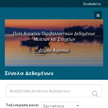
Συνδεθείτε
Σύνολα Δεδομένων
Σύνολα Δεδομένων
Φορείς
Ομάδες
Σχετικά
Ταξινόμηση κατά