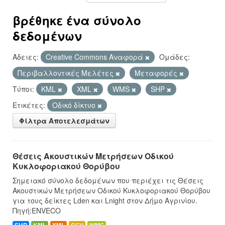
βρέθηκε ένα σύνολο
δεδομένων
Άδειες:
Creative Commons Αναφορά
Ομάδες:
Περιβαλλοντικές Μελέτες
Μεταφορές
Τύποι:
KML
XML
WMS
SHP
Ετικέτες:
Οδικό δίκτυο
Φίλτρα Αποτελεσμάτων
Θέσεις Ακουστικών Μετρήσεων Οδικού
Κυκλοφοριακού Θορύβου
Σημειακό σύνολο δεδομένων που περιέχει τις Θέσεις
Ακουστικών Μετρήσεων Οδικού Κυκλοφοριακού Θορύβου
για τους δείκτες Lden και Lnight στον Δήμο Αγρινίου.
Πηγή:ENVECO