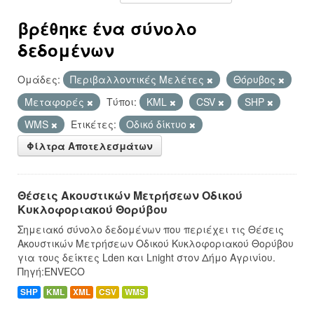
βρέθηκε ένα σύνολο
δεδομένων
Ομάδες:
Περιβαλλοντικές Μελέτες
Θόρυβος
Μεταφορές
Τύποι:
KML
CSV
SHP
WMS
Ετικέτες:
Οδικό δίκτυο
Φίλτρα Αποτελεσμάτων
Θέσεις Ακουστικών Μετρήσεων Οδικού
Κυκλοφοριακού Θορύβου
Σημειακό σύνολο δεδομένων που περιέχει τις Θέσεις
Ακουστικών Μετρήσεων Οδικού Κυκλοφοριακού Θορύβου
για τους δείκτες Lden και Lnight στον Δήμο Αγρινίου.
Πηγή:ENVECO
SHP
KML
XML
CSV
WMS