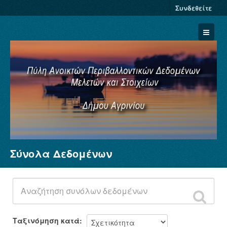
Συνδεθείτε
Σύνολα Δεδομένων
Σύνολα Δεδομένων
Φορείς
Ομάδες
Σχετικά
Ταξινόμηση κατά