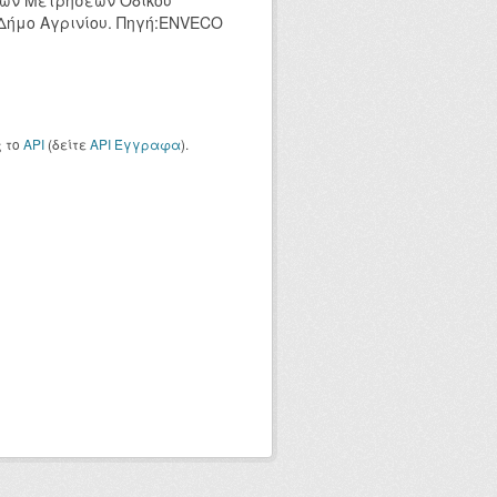
κών Μετρήσεων Οδικού
 Δήμο Αγρινίου. Πηγή:ENVECO
ς το
API
(δείτε
API Έγγραφα
).