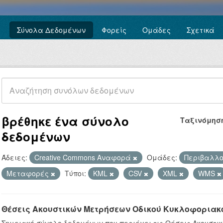
Σύνολα Δεδομένων
Φορείς
Ομάδες
Σχετικά
βρέθηκε ένα σύνολο
Ταξινόμησ
δεδομένων
Άδειες:
Creative Commons Αναφορά
Ομάδες:
Περιβαλλο
Μεταφορές
Τύποι:
KML
CSV
XML
WMS
Θέσεις Ακουστικών Μετρήσεων Οδικού Κυκλοφοριακ