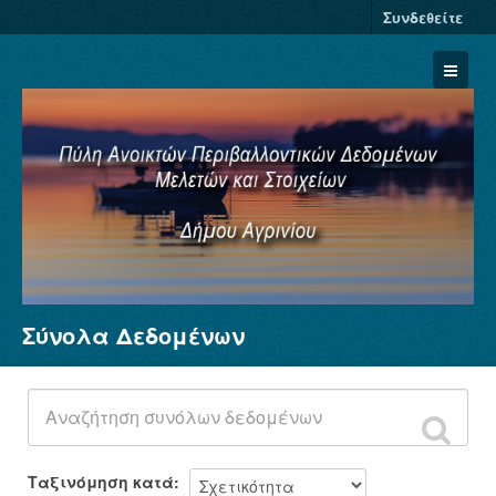
Συνδεθείτε
Σύνολα Δεδομένων
Σύνολα Δεδομένων
Φορείς
Ομάδες
Σχετικά
Ταξινόμηση κατά