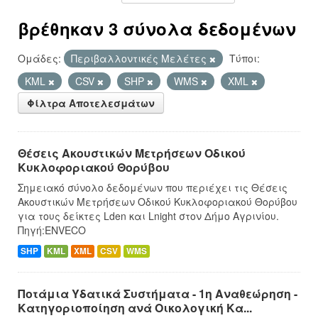
βρέθηκαν 3 σύνολα δεδομένων
Ομάδες:
Περιβαλλοντικές Μελέτες
Τύποι:
KML
CSV
SHP
WMS
XML
Φίλτρα Αποτελεσμάτων
Θέσεις Ακουστικών Μετρήσεων Οδικού
Κυκλοφοριακού Θορύβου
Σημειακό σύνολο δεδομένων που περιέχει τις Θέσεις
Ακουστικών Μετρήσεων Οδικού Κυκλοφοριακού Θορύβου
για τους δείκτες Lden και Lnight στον Δήμο Αγρινίου.
Πηγή:ENVECO
SHP
KML
XML
CSV
WMS
Ποτάμια Υδατικά Συστήματα - 1η Αναθεώρηση -
Κατηγοριοποίηση ανά Οικολογική Κα...