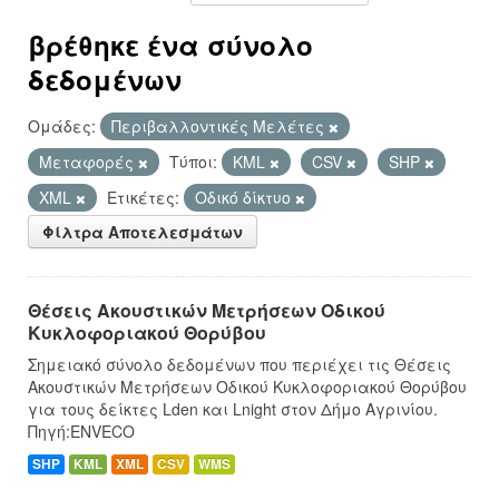
βρέθηκε ένα σύνολο
δεδομένων
Ομάδες:
Περιβαλλοντικές Μελέτες
Μεταφορές
Τύποι:
KML
CSV
SHP
XML
Ετικέτες:
Οδικό δίκτυο
Φίλτρα Αποτελεσμάτων
Θέσεις Ακουστικών Μετρήσεων Οδικού
Κυκλοφοριακού Θορύβου
Σημειακό σύνολο δεδομένων που περιέχει τις Θέσεις
Ακουστικών Μετρήσεων Οδικού Κυκλοφοριακού Θορύβου
για τους δείκτες Lden και Lnight στον Δήμο Αγρινίου.
Πηγή:ENVECO
SHP
KML
XML
CSV
WMS