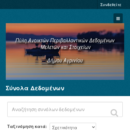
Συνδεθείτε
Σύνολα Δεδομένων
Σύνολα Δεδομένων
Φορείς
Ομάδες
Σχετικά
Ταξινόμηση κατά