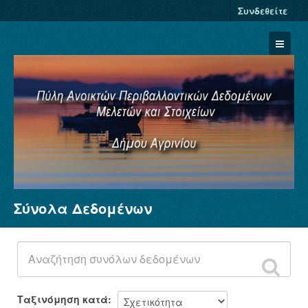
Συνδεθείτε
Σύνολα Δεδομένων
Σύνολα Δεδομένων
Φορείς
Ομάδες
Σχετικά
Ταξινόμηση κατά