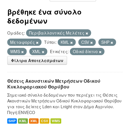
βρέθηκε ένα σύνολο
δεδομένων
Ομάδες:
Περιβαλλοντικές Μελέτες
Μεταφορές
Τύποι:
KML
CSV
SHP
WMS
XML
Ετικέτες:
Οδικό δίκτυο
Φίλτρα Αποτελεσμάτων
Θέσεις Ακουστικών Μετρήσεων Οδικού
Κυκλοφοριακού Θορύβου
Σημειακό σύνολο δεδομένων που περιέχει τις Θέσεις
Ακουστικών Μετρήσεων Οδικού Κυκλοφοριακού Θορύβου
για τους δείκτες Lden και Lnight στον Δήμο Αγρινίου.
Πηγή:ENVECO
SHP
KML
XML
CSV
WMS