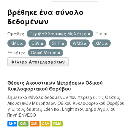
βρέθηκε ένα σύνολο
δεδομένων
Ομάδες:
Περιβαλλοντικές Μελέτες
Τύποι:
KML
CSV
SHP
WMS
XML
Ετικέτες:
Οδικό δίκτυο
Φίλτρα Αποτελεσμάτων
Θέσεις Ακουστικών Μετρήσεων Οδικού
Κυκλοφοριακού Θορύβου
Σημειακό σύνολο δεδομένων που περιέχει τις Θέσεις
Ακουστικών Μετρήσεων Οδικού Κυκλοφοριακού Θορύβου
για τους δείκτες Lden και Lnight στον Δήμο Αγρινίου.
Πηγή:ENVECO
SHP
KML
XML
CSV
WMS