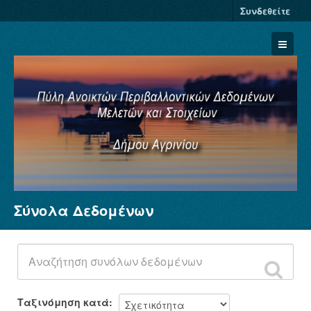
Συνδεθείτε
Σύνολα Δεδομένων
Σύνολα Δεδομένων
Φορείς
Ομάδες
Σχετικά
Ταξινόμηση κατά