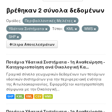
βρέθηκαν 2 σύνολα δεδομένων
Ομάδες:
Περιβαλλοντικές Μελέτες
Υδάτινα Συστήματα
Τύποι:
KML
WMS
SHP
Φίλτρα Αποτελεσμάτων
Ποτάμια Υδατικά Συστήματα - 1η Αναθεώρηση -
Κατηγοριοποίηση ανά Οικολογική Κα...
Γραμικό σύνολο γεωχωρικών δεδομένων των ποτάμιων
υδατικών συστημάτων για την περιφερειακή ενότητα
της Αιτωλοακαρνανίας. Εφαρμόζεται κατηγοροποίηση
σύμφωνα με την Οικολογική...
SHP
KML
XML
CSV
WMS
Ποτάμια Υδατικά Συστήματα - 1η Αναθεώρηση -