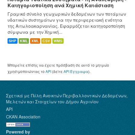
Κατηγοριοποίηση ανά Χημική Κατάσταση
Γραμικό σύνολο γεωχωρικών δεδομένων των ποτάμιων
υδατικών συστημάτων για την περιφερειακή ενότητα
της Αιτωλοακαρνανίας. Εφαρμόζεται κατηγοροποίηση
σύμφωνα με την Χημική...
SHP
KML
XML
CSV
WMS
Μπορείτε επίσης να έχετε πρόσβαση σε αυτό το μητρώο
χρησιμοποιώντας το
API
(δείτε
API Έγγραφα
).
Σχετικά με Πύλη Ανοικτών Περιβαλλοντικών Δεδομένων,
Μελετών και Στοιχείων του Δήμου Αγρινίου
API
CKAN Association
Powered by