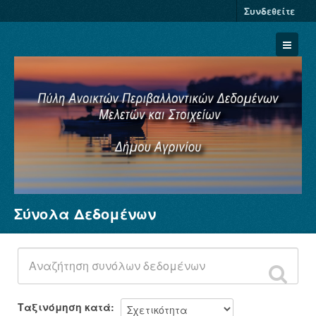
Συνδεθείτε
Σύνολα Δεδομένων
Σύνολα Δεδομένων
Φορείς
Ομάδες
Σχετικά
Ταξινόμηση κατά