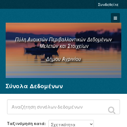
Συνδεθείτε
Σύνολα Δεδομένων
Σύνολα Δεδομένων
Φορείς
Ομάδες
Σχετικά
Ταξινόμηση κατά