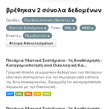
βρέθηκαν 2 σύνολα δεδομένων
Ομάδες:
Περιβαλλοντικές Μελέτες
Υδάτινα Συστήματα
Τύποι:
KML
WMS
Ετικέτες:
Περιβάλλον
Φίλτρα Αποτελεσμάτων
Ποτάμια Υδατικά Συστήματα - 1η Αναθεώρηση -
Κατηγοριοποίηση ανά Οικολογική Κα...
Γραμικό σύνολο γεωχωρικών δεδομένων των ποτάμιων
υδατικών συστημάτων για την περιφερειακή ενότητα
της Αιτωλοακαρνανίας. Εφαρμόζεται κατηγοροποίηση
σύμφωνα με την Οικολογική...
SHP
KML
XML
CSV
WMS
Ποτάμια Υδατικά Συστήματα - 1η Αναθεώρηση -