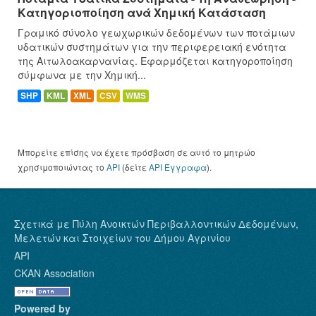
Κατηγοριοποίηση ανά Χημική Κατάσταση
Γραμικό σύνολο γεωχωρικών δεδομένων των ποτάμιων
υδατικών συστημάτων για την περιφερειακή ενότητα
της Αιτωλοακαρνανίας. Εφαρμόζεται κατηγοροποίηση
σύμφωνα με την Χημική...
SHP
KML
XML
CSV
WMS
Μπορείτε επίσης να έχετε πρόσβαση σε αυτό το μητρώο
χρησιμοποιώντας το
API
(δείτε
API Έγγραφα
).
Σχετικά με Πύλη Ανοικτών Περιβαλλοντικών Δεδομένων,
Μελετών και Στοιχείων του Δήμου Αγρινίου
API
CKAN Association
Powered by