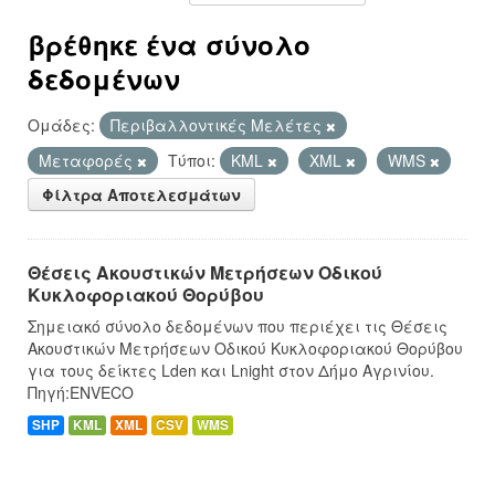
βρέθηκε ένα σύνολο
δεδομένων
Ομάδες:
Περιβαλλοντικές Μελέτες
Μεταφορές
Τύποι:
KML
XML
WMS
Φίλτρα Αποτελεσμάτων
Θέσεις Ακουστικών Μετρήσεων Οδικού
Κυκλοφοριακού Θορύβου
Σημειακό σύνολο δεδομένων που περιέχει τις Θέσεις
Ακουστικών Μετρήσεων Οδικού Κυκλοφοριακού Θορύβου
για τους δείκτες Lden και Lnight στον Δήμο Αγρινίου.
Πηγή:ENVECO
SHP
KML
XML
CSV
WMS