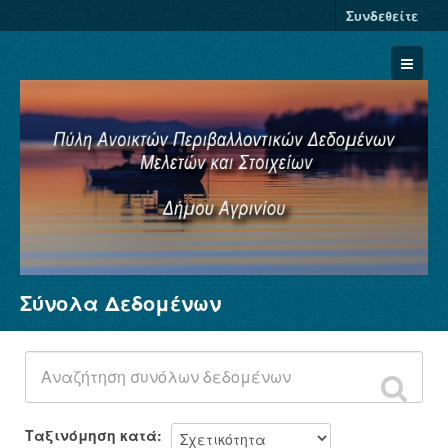
Συνδεθείτε
Σύνολα Δεδομένων
Σύνολα Δεδομένων
Φορείς
Ομάδες
Σχετικά
Ταξινόμηση κατά