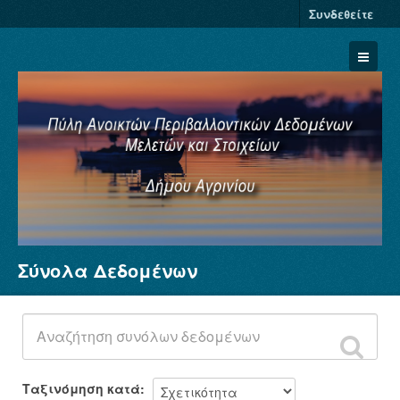
Συνδεθείτε
Σύνολα Δεδομένων
Σύνολα Δεδομένων
Φορείς
Ομάδες
Σχετικά
Ταξινόμηση κατά