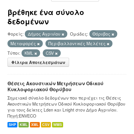
βρέθηκε ένα σύνολο
δεδομένων
Φορείς:
Δήμος Αγρινίου
Ομάδες:
Θόρυβος
Μεταφορές
Περιβαλλοντικές Μελέτες
Τύποι:
KML
CSV
Φίλτρα Αποτελεσμάτων
Θέσεις Ακουστικών Μετρήσεων Οδικού
Κυκλοφοριακού Θορύβου
Σημειακό σύνολο δεδομένων που περιέχει τις Θέσεις
Ακουστικών Μετρήσεων Οδικού Κυκλοφοριακού Θορύβου
για τους δείκτες Lden και Lnight στον Δήμο Αγρινίου.
Πηγή:ENVECO
SHP
KML
XML
CSV
WMS