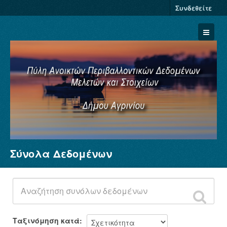
Συνδεθείτε
Σύνολα Δεδομένων
Σύνολα Δεδομένων
Φορείς
Ομάδες
Σχετικά
Ταξινόμηση κατά