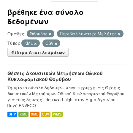
βρέθηκε ένα σύνολο
δεδομένων
Ομάδες:
Θόρυβος
Περιβαλλοντικές Μελέτες
Τύποι:
KML
CSV
Φίλτρα Αποτελεσμάτων
Θέσεις Ακουστικών Μετρήσεων Οδικού
Κυκλοφοριακού Θορύβου
Σημειακό σύνολο δεδομένων που περιέχει τις Θέσεις
Ακουστικών Μετρήσεων Οδικού Κυκλοφοριακού Θορύβου
για τους δείκτες Lden και Lnight στον Δήμο Αγρινίου.
Πηγή:ENVECO
SHP
KML
XML
CSV
WMS