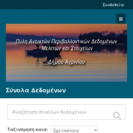
Συνδεθείτε
Σύνολα Δεδομένων
Σύνολα Δεδομένων
Φορείς
Ομάδες
Σχετικά
Ταξινόμηση κατά