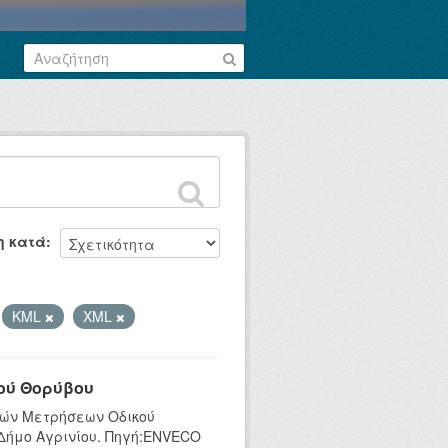
η κατά
KML
XML
ού Θορύβου
κών Μετρήσεων Οδικού
 Δήμο Αγρινίου. Πηγή:ENVECO