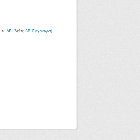
ς το
API
(δείτε
API Έγγραφα
).