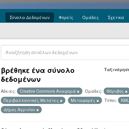
Σύνολα Δεδομένων
Φορείς
Ομάδες
Σχετικά
βρέθηκε ένα σύνολο
Ταξινόμησ
δεδομένων
Άδειες:
Creative Commons Αναφορά
Ομάδες:
Θόρυβος
Περιβαλλοντικές Μελέτες
Μεταφορές
Τύποι:
KM
Δήμος Αγρινίου