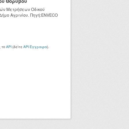
ού Θορύβου
κών Μετρήσεων Οδικού
 Δήμο Αγρινίου. Πηγή:ENVECO
ς το
API
(δείτε
API Έγγραφα
).