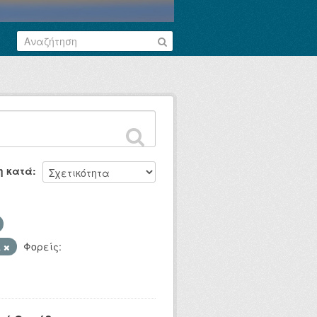
η κατά
L
Φορείς: