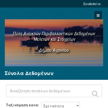
Συνδεθείτε
Σύνολα Δεδομένων
Σύνολα Δεδομένων
Φορείς
Ομάδες
Σχετικά
Ταξινόμηση κατά