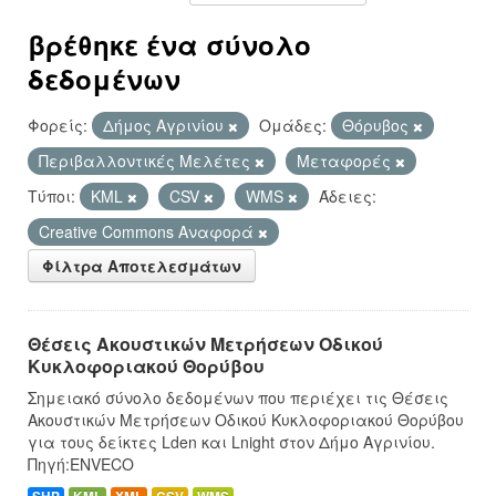
βρέθηκε ένα σύνολο
δεδομένων
Φορείς:
Δήμος Αγρινίου
Ομάδες:
Θόρυβος
Περιβαλλοντικές Μελέτες
Μεταφορές
Τύποι:
KML
CSV
WMS
Άδειες:
Creative Commons Αναφορά
Φίλτρα Αποτελεσμάτων
Θέσεις Ακουστικών Μετρήσεων Οδικού
Κυκλοφοριακού Θορύβου
Σημειακό σύνολο δεδομένων που περιέχει τις Θέσεις
Ακουστικών Μετρήσεων Οδικού Κυκλοφοριακού Θορύβου
για τους δείκτες Lden και Lnight στον Δήμο Αγρινίου.
Πηγή:ENVECO