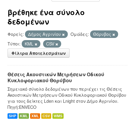
βρέθηκε ένα σύνολο
δεδομένων
Φορείς:
Δήμος Αγρινίου
Ομάδες:
Θόρυβος
Τύποι:
KML
CSV
Φίλτρα Αποτελεσμάτων
Θέσεις Ακουστικών Μετρήσεων Οδικού
Κυκλοφοριακού Θορύβου
Σημειακό σύνολο δεδομένων που περιέχει τις Θέσεις
Ακουστικών Μετρήσεων Οδικού Κυκλοφοριακού Θορύβου
για τους δείκτες Lden και Lnight στον Δήμο Αγρινίου.
Πηγή:ENVECO
SHP
KML
XML
CSV
WMS