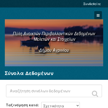
Συνδεθείτε
Σύνολα Δεδομένων
Σύνολα Δεδομένων
Φορείς
Ομάδες
Σχετικά
Ταξινόμηση κατά