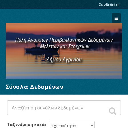
Συνδεθείτε
Σύνολα Δεδομένων
Σύνολα Δεδομένων
Φορείς
Ομάδες
Σχετικά
Ταξινόμηση κατά