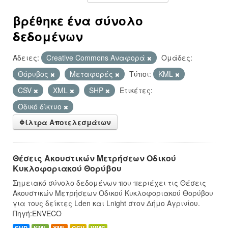
βρέθηκε ένα σύνολο
δεδομένων
Άδειες:
Creative Commons Αναφορά
Ομάδες:
Θόρυβος
Μεταφορές
Τύποι:
KML
CSV
XML
SHP
Ετικέτες:
Οδικό δίκτυο
Φίλτρα Αποτελεσμάτων
Θέσεις Ακουστικών Μετρήσεων Οδικού
Κυκλοφοριακού Θορύβου
Σημειακό σύνολο δεδομένων που περιέχει τις Θέσεις
Ακουστικών Μετρήσεων Οδικού Κυκλοφοριακού Θορύβου
για τους δείκτες Lden και Lnight στον Δήμο Αγρινίου.
Πηγή:ENVECO