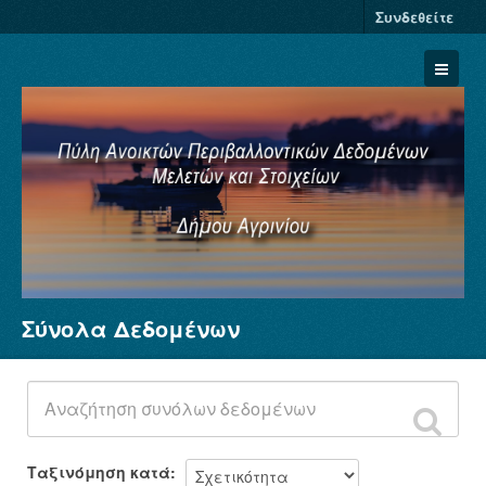
Συνδεθείτε
Σύνολα Δεδομένων
Σύνολα Δεδομένων
Φορείς
Ομάδες
Σχετικά
Ταξινόμηση κατά