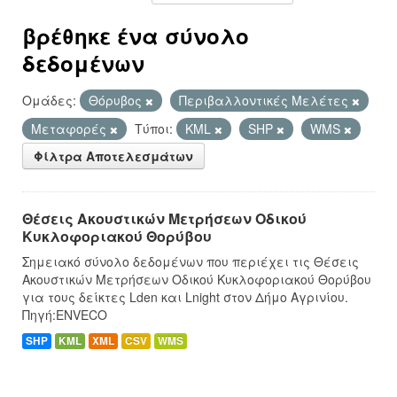
βρέθηκε ένα σύνολο
δεδομένων
Ομάδες:
Θόρυβος
Περιβαλλοντικές Μελέτες
Μεταφορές
Τύποι:
KML
SHP
WMS
Φίλτρα Αποτελεσμάτων
Θέσεις Ακουστικών Μετρήσεων Οδικού
Κυκλοφοριακού Θορύβου
Σημειακό σύνολο δεδομένων που περιέχει τις Θέσεις
Ακουστικών Μετρήσεων Οδικού Κυκλοφοριακού Θορύβου
για τους δείκτες Lden και Lnight στον Δήμο Αγρινίου.
Πηγή:ENVECO
SHP
KML
XML
CSV
WMS