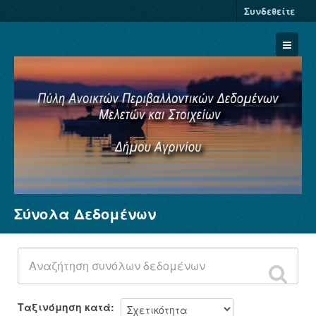
Συνδεθείτε
Σύνολα Δεδομένων
Σύνολα Δεδομένων
Φορείς
Ομάδες
Σχετικά
Ταξινόμηση κατά