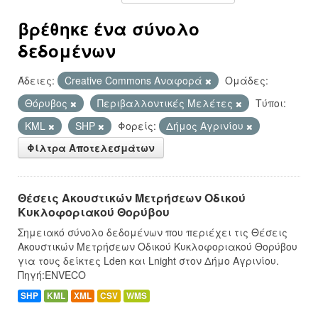
βρέθηκε ένα σύνολο
δεδομένων
Άδειες:
Creative Commons Αναφορά
Ομάδες:
Θόρυβος
Περιβαλλοντικές Μελέτες
Τύποι:
KML
SHP
Φορείς:
Δήμος Αγρινίου
Φίλτρα Αποτελεσμάτων
Θέσεις Ακουστικών Μετρήσεων Οδικού
Κυκλοφοριακού Θορύβου
Σημειακό σύνολο δεδομένων που περιέχει τις Θέσεις
Ακουστικών Μετρήσεων Οδικού Κυκλοφοριακού Θορύβου
για τους δείκτες Lden και Lnight στον Δήμο Αγρινίου.
Πηγή:ENVECO
SHP
KML
XML
CSV
WMS