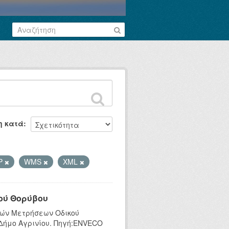
η κατά
P
WMS
XML
ού Θορύβου
κών Μετρήσεων Οδικού
 Δήμο Αγρινίου. Πηγή:ENVECO