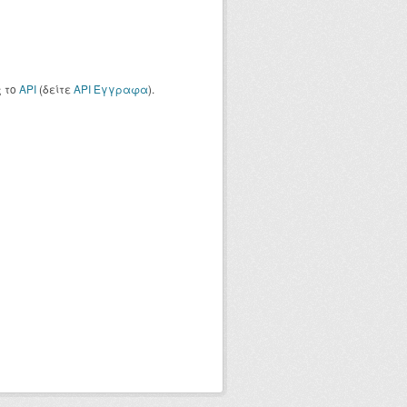
ς το
API
(δείτε
API Έγγραφα
).