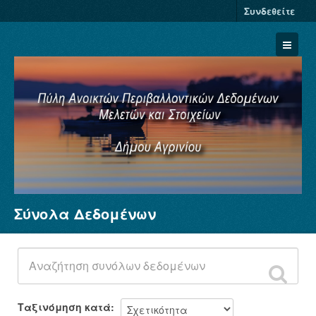
Συνδεθείτε
Σύνολα Δεδομένων
Σύνολα Δεδομένων
Φορείς
Ομάδες
Σχετικά
Ταξινόμηση κατά