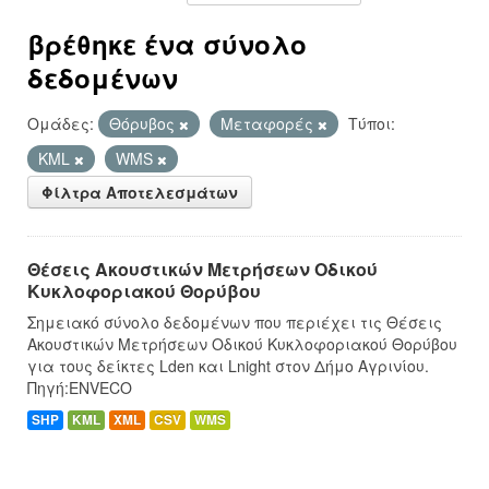
βρέθηκε ένα σύνολο
δεδομένων
Ομάδες:
Θόρυβος
Μεταφορές
Τύποι:
KML
WMS
Φίλτρα Αποτελεσμάτων
Θέσεις Ακουστικών Μετρήσεων Οδικού
Κυκλοφοριακού Θορύβου
Σημειακό σύνολο δεδομένων που περιέχει τις Θέσεις
Ακουστικών Μετρήσεων Οδικού Κυκλοφοριακού Θορύβου
για τους δείκτες Lden και Lnight στον Δήμο Αγρινίου.
Πηγή:ENVECO
SHP
KML
XML
CSV
WMS