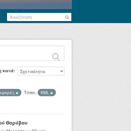
η κατά
αφορές
Τύποι:
KML
ού Θορύβου