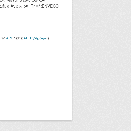
κών Μετρήσεων Οδικού
 Δήμο Αγρινίου. Πηγή:ENVECO
ς το
API
(δείτε
API Έγγραφα
).