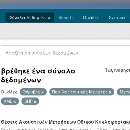
Σύνολα Δεδομένων
Φορείς
Ομάδες
Σχετικά
βρέθηκε ένα σύνολο
Ταξινόμησ
δεδομένων
Ομάδες:
Θόρυβος
Περιβαλλοντικές Μελέτες
Μετ
XML
SHP
Θέσεις Ακουστικών Μετρήσεων Οδικού Κυκλοφοριακ