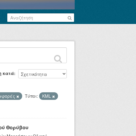
η κατά
αφορές
Τύποι:
KML
ού Θορύβου