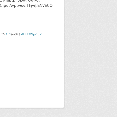
κών Μετρήσεων Οδικού
 Δήμο Αγρινίου. Πηγή:ENVECO
ς το
API
(δείτε
API Έγγραφα
).