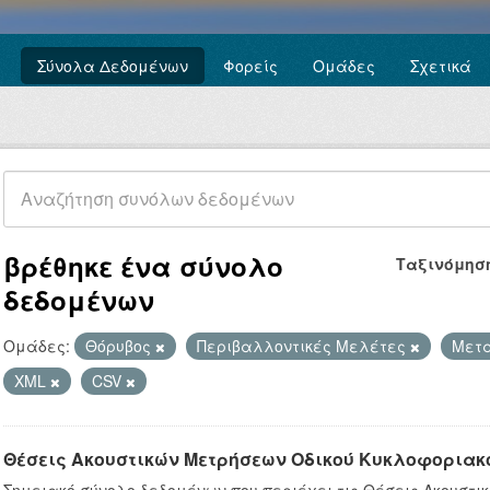
Σύνολα Δεδομένων
Φορείς
Ομάδες
Σχετικά
βρέθηκε ένα σύνολο
Ταξινόμησ
δεδομένων
Ομάδες:
Θόρυβος
Περιβαλλοντικές Μελέτες
Μετ
XML
CSV
Θέσεις Ακουστικών Μετρήσεων Οδικού Κυκλοφοριακ