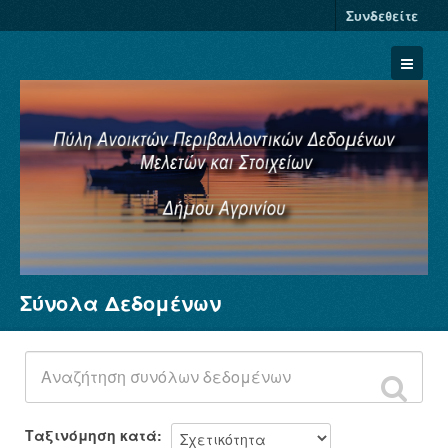
Συνδεθείτε
Σύνολα Δεδομένων
Σύνολα Δεδομένων
Φορείς
Ομάδες
Σχετικά
Ταξινόμηση κατά