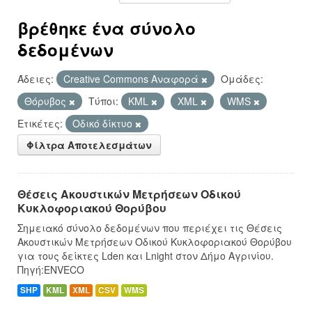
βρέθηκε ένα σύνολο
δεδομένων
Άδειες:
Creative Commons Αναφορά
Ομάδες:
Θόρυβος
Τύποι:
KML
XML
WMS
Ετικέτες:
Οδικό δίκτυο
Φίλτρα Αποτελεσμάτων
Θέσεις Ακουστικών Μετρήσεων Οδικού
Κυκλοφοριακού Θορύβου
Σημειακό σύνολο δεδομένων που περιέχει τις Θέσεις
Ακουστικών Μετρήσεων Οδικού Κυκλοφοριακού Θορύβου
για τους δείκτες Lden και Lnight στον Δήμο Αγρινίου.
Πηγή:ENVECO
SHP
KML
XML
CSV
WMS