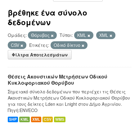
βρέθηκε ένα σύνολο
δεδομένων
Ομάδες:
Θόρυβος
Τύποι:
KML
XML
CSV
Ετικέτες:
Οδικό δίκτυο
Φίλτρα Αποτελεσμάτων
Θέσεις Ακουστικών Μετρήσεων Οδικού
Κυκλοφοριακού Θορύβου
Σημειακό σύνολο δεδομένων που περιέχει τις Θέσεις
Ακουστικών Μετρήσεων Οδικού Κυκλοφοριακού Θορύβου
για τους δείκτες Lden και Lnight στον Δήμο Αγρινίου.
Πηγή:ENVECO
SHP
KML
XML
CSV
WMS