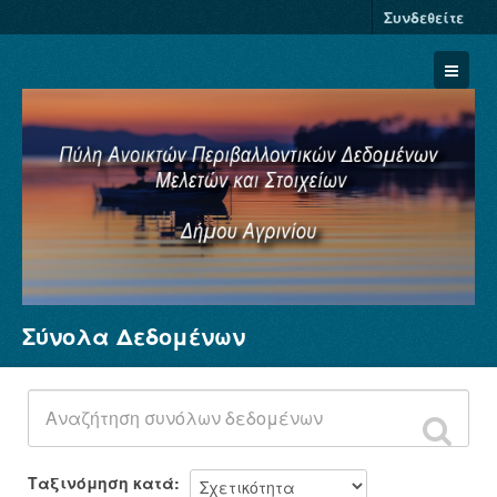
Συνδεθείτε
Σύνολα Δεδομένων
Σύνολα Δεδομένων
Φορείς
Ομάδες
Σχετικά
Ταξινόμηση κατά