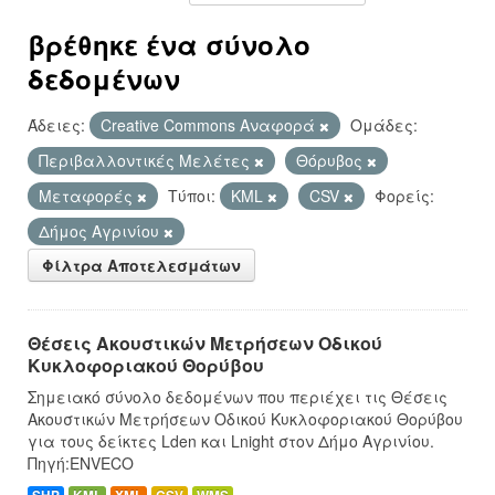
βρέθηκε ένα σύνολο
δεδομένων
Άδειες:
Creative Commons Αναφορά
Ομάδες:
Περιβαλλοντικές Μελέτες
Θόρυβος
Μεταφορές
Τύποι:
KML
CSV
Φορείς:
Δήμος Αγρινίου
Φίλτρα Αποτελεσμάτων
Θέσεις Ακουστικών Μετρήσεων Οδικού
Κυκλοφοριακού Θορύβου
Σημειακό σύνολο δεδομένων που περιέχει τις Θέσεις
Ακουστικών Μετρήσεων Οδικού Κυκλοφοριακού Θορύβου
για τους δείκτες Lden και Lnight στον Δήμο Αγρινίου.
Πηγή:ENVECO