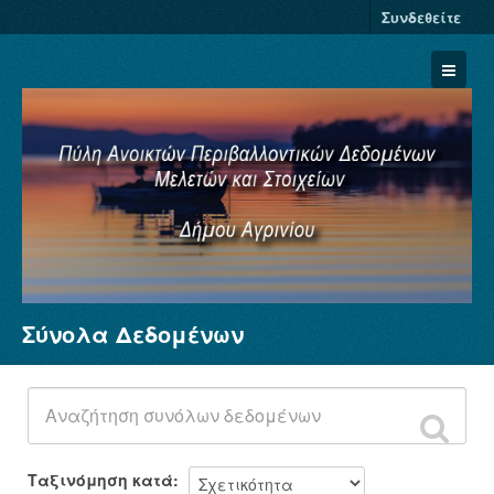
Συνδεθείτε
Σύνολα Δεδομένων
Σύνολα Δεδομένων
Φορείς
Ομάδες
Σχετικά
Ταξινόμηση κατά